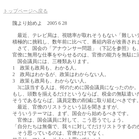
トップページへ戻る
隗より始めよ 2005 6 28
最近、テレビ局は、視聴率が取れそうもない「難しい
積極的に挑戦し、数年前に比べて、番組内容が改善され
さて、国会の「アナウンサー問題」（下記を参照）も
官僚に無用な仕事をやらせるのは、官僚の能力を無駄に
国会議員には、三種類あります。
1 政策も政局も、わかる人。
2 政局はわかるが、政策はわからない人。
3 政策も政局も、わからない人。
3に該当する人は、何のために国会議員になったのか。
もし、頭数を揃えるだけというならば、税金の無駄遣い
そうであるならば、議員定数の削減に取り組むべきです
最近、官僚のリストラという話を聞きますが、
そういうテーマは、まず、国会から始めるべきです。
官僚は、国会議員に対して、こう思うでしょう。
「自分たちは無傷で、我々に対してだけリストラするの
そう思っているのは、官僚だけでなく、