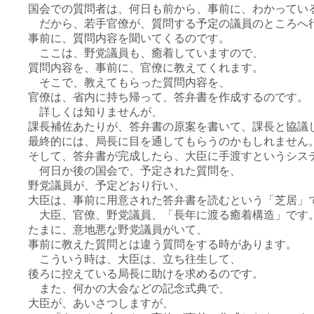
国会での質問者は、何日も前から、事前に、わかってい
だから、若手官僚が、質問する予定の議員のところへ
事前に、質問内容を聞いてくるのです。
ここは、野党議員も、癒着していますので、
質問内容を、事前に、官僚に教えてくれます。
そこで、教えてもらった質問内容を、
官僚は、省内に持ち帰って、答弁書を作成するのです。
詳しくは知りませんが、
課長補佐あたりが、答弁書の原案を書いて、課長と協議
最終的には、局長に目を通してもらうのかもしれません
そして、答弁書が完成したら、大臣に手渡すというシス
何日か後の国会で、予定された質問を、
野党議員が、予定どおり行い、
大臣は、事前に用意された答弁書を読むという「芝居」
大臣、官僚、野党議員、「長年に渡る癒着構造」です
たまに、意地悪な野党議員がいて、
事前に教えた質問とは違う質問をする時があります。
こういう時は、大臣は、立ち往生して、
後ろに控えている局長に助けを求めるのです。
また、何かの大会などの記念式典で、
大臣が、あいさつしますが、