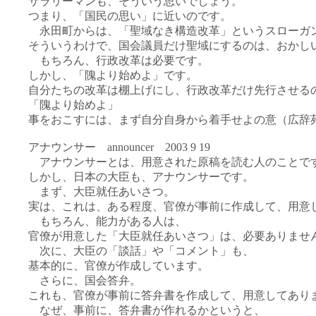
サラリーマンも、そういう思いでしょう。
つまり、「国民の思い」に近いのです。
永田町からは、「聖域なき構造改革」というスローガ
そういうわけで、国会議員だけ聖域にするのは、おかし
もちろん、行政改革は必要です。
しかし、「隗より始めよ」です。
自分たちの改革は棚上げにし、行政改革だけ先行させる
「隗より始めよ」
事をおこすには、まず自分自身から着手せよの意（広辞
アナウンサー announcer 2003 9 19
アナウンサーとは、用意された原稿を読む人のことで
しかし、日本の大臣も、アナウンサーです。
まず、大臣就任あいさつ。
実は、これは、ある程度、官僚が事前に作成して、用意
もちろん、能力がある人は、
官僚が用意した「大臣就任あいさつ」は、必要ありませ
次に、大臣の「談話」や「コメント」も、
基本的に、官僚が作成しています。
さらに、国会答弁。
これも、官僚が事前に答弁書を作成して、用意してあり
なぜ、事前に、答弁書が作れるかというと、